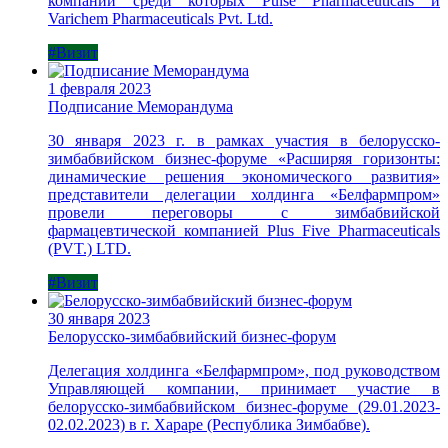
компаний среди которых Pulse Pharmaceuticals и
Varichem Pharmaceuticals Pvt. Ltd.
#Визит
1 февраля 2023
Подписание Меморандума
30 января 2023 г. в рамках участия в белорусско-
зимбабвийском бизнес-форуме «Расширяя горизонты:
динамические решения экономического развития»
представители делегации холдинга «Белфармпром»
провели переговоры с зимбабвийской
фармацевтической компанией Plus Five Pharmaceuticals
(PVT.) LTD.
#Визит
30 января 2023
Белорусско-зимбабвийский бизнес-форум
Делегация холдинга «Белфармпром», под руководством
Управляющей компании, принимает участие в
белорусско-зимбабвийском бизнес-форуме (29.01.2023-
02.02.2023) в г. Хараре (Республика Зимбабве).