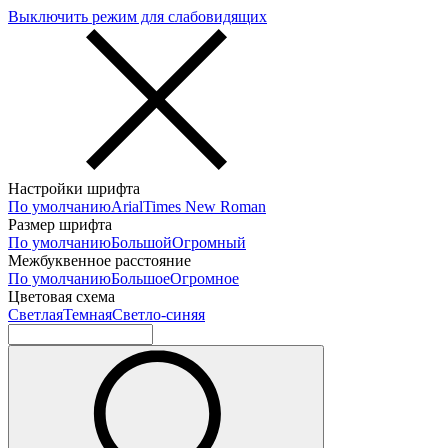
Выключить режим для слабовидящих
Настройки шрифта
По умолчанию
Arial
Times New Roman
Размер шрифта
По умолчанию
Большой
Огромный
Межбуквенное расстояние
По умолчанию
Большое
Огромное
Цветовая схема
Светлая
Темная
Светло-синяя