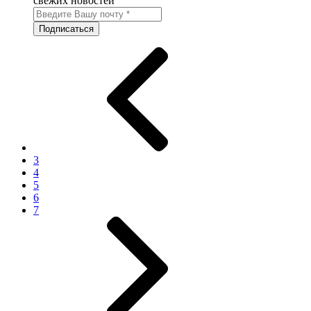
свежих новостей
3
4
5
6
7