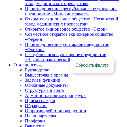
завод медицинских препаратов»
Производственное республиканское унитарное
предприятие «Минскинтеркапс»
Открытое акционерное общество «Несвижский
завод медицинских препаратов»
Открытое акционерное общество «Экзон»
Совместное открытое акционерное общество
«Ферейн»
Производственное унитарное предприятие
«ФреБор»
Республиканское унитарное предприятие
«Научно-практический центр ЛОТИОС»
О холдинге
Сбросить фильтр
Руководство
Вышестоящие органы
Задачи и функции
Основные документы
Структура аппарата
Административные процедуры
Приём граждан
Обращения
О противодействии коррупции
Наши партнеры
Профсоюз
Вакансии