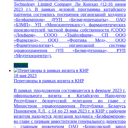
Technology Limited Company Ли Кинхао (12-16 июня
2023 г.). В рамках деловой программы китайского
партнера состоялись посещения организаций холдинга
«Белфармпром» (РУП «Белмедпрепараты», ОАО
«БЗМП», УП «Минскинтеркапс»), фармацевтических
производителей частной формы собственности (СООО
«Лекфарм», СООО «Трайплфарм», СП ООО
«Фармлэнд», ООО «Фортива Мед», ООО
«Фармтехнология»), организаций системы
здравоохранения (УП «Белмедтехника», РУП
«Медтехноцентр»).
#Визит
18 мая 2023
Переговоры в рамках визита в КНР
В рамках продолжения состоявшегося в феврале 2023 г.
официального визита в Китайскую Народную
Республику белорусской делегации во главе с
Министром здравоохранения Республики Беларусь
Пиневичем Д.Л., с 14 по 23 мая 2023 г. в КНР с рабочим
визитом находится делегация холдинга «Белфармпром»
во главе с первым заместителем генерального директора
– главным инженером ОАО «Борисовский завод