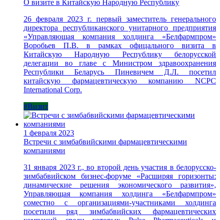
О визите в Китайскую Народную Республику
26 февраля 2023 г. первый заместитель генерального
директора республиканского унитарного предприятия
«Управляющая компания холдинга «Белфармпром»
Воробьев П.В. в рамках офицального визита в
Китайскую Народную Республику белорусской
делегации во главе с Министром здравоохранения
Республики Беларусь Пиневичем Д.Л. посетил
китайскую фармацевтическую компанию NCPC
International Corp.
#Визит
1 февраля 2023
Встречи с зимбабвийскими фармацевтическими
компаниями
31 января 2023 г., во второй день участия в белорусско-
зимбабвийском бизнес-форуме «Расширяя горизонты:
динамические решения экономического развития»,
Управляющая компания холдинга «Белфармпром»
соместно с организациями-участниками холдинга
посетили ряд зимбабвийских фармацевтических