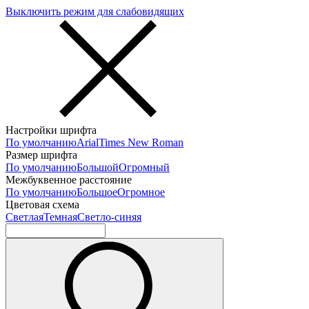
Выключить режим для слабовидящих
Настройки шрифта
По умолчанию
Arial
Times New Roman
Размер шрифта
По умолчанию
Большой
Огромный
Межбуквенное расстояние
По умолчанию
Большое
Огромное
Цветовая схема
Светлая
Темная
Светло-синяя