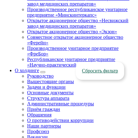
завод медицинских препаратов»
Производственное республиканское унитарное
предприятие «Минскинтеркапс»
Открытое акционерное общество «Несвижский
завод медицинских препаратов»
Открытое акционерное общество «Экзон»
Совместное открытое акционерное общество
«Ферейн»
Производственное унитарное предприятие
«ФреБор»
Республиканское унитарное предприятие
«Научно-практический центр ЛОТИОС»
О холдинге
Сбросить фильтр
Руководство
Вышестоящие органы
Задачи и функции
Основные документы
Структура аппарата
Административные процедуры
Приём граждан
Обращения
О противодействии коррупции
Наши партнеры
Профсоюз
Вакансии