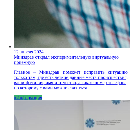
12 апреля 2024
Минздрав открыл экспериментальную виртуальную
приемную
Главное – Минздрав поможет исправить ситуацию
только там, где есть четкие данные места происшествия,
ваши фамилия, имя и отчество, а также номер телефона,
по которому с вами можно связаться.
#Информация