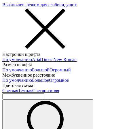
Выключить режим для слабовидящих
Настройки шрифта
По умолчанию
Arial
Times New Roman
Размер шрифта
По умолчанию
Большой
Огромный
Межбуквенное расстояние
По умолчанию
Большое
Огромное
Цветовая схема
Светлая
Темная
Светло-синяя