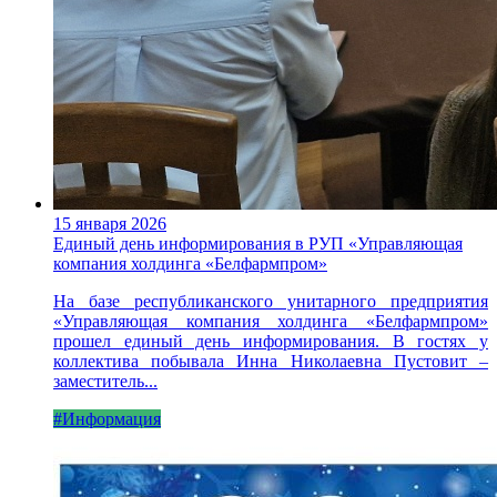
15 января 2026
Единый день информирования в РУП «Управляющая
компания холдинга «Белфармпром»
На базе республиканского унитарного предприятия
«Управляющая компания холдинга «Белфармпром»
прошел единый день информирования. В гостях у
коллектива побывала Инна Николаевна Пустовит –
заместитель...
#Информация