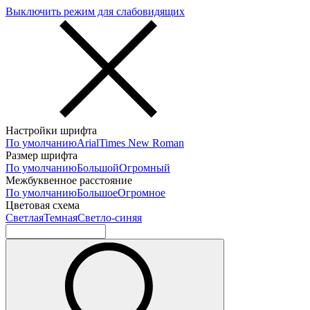
Выключить режим для слабовидящих
Настройки шрифта
По умолчанию
Arial
Times New Roman
Размер шрифта
По умолчанию
Большой
Огромный
Межбуквенное расстояние
По умолчанию
Большое
Огромное
Цветовая схема
Светлая
Темная
Светло-синяя