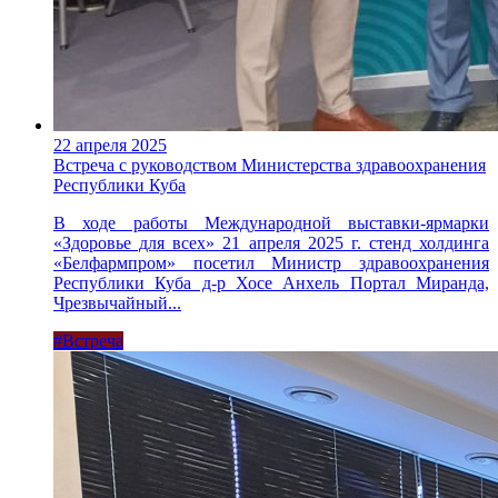
22 апреля 2025
Встреча с руководством Министерства здравоохранения
Республики Куба
В ходе работы Международной выставки-ярмарки
«Здоровье для всех» 21 апреля 2025 г. стенд холдинга
«Белфармпром» посетил Министр здравоохранения
Республики Куба д-р Хосе Анхель Портал Миранда,
Чрезвычайный...
#Встреча