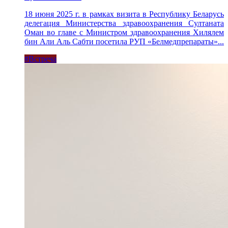
18 июня 2025 г. в рамках визита в Республику Беларусь
делегация Министерства здравоохранения Султаната
Оман во главе с Министром здравоохранения Хилялем
бин Али Аль Сабти посетила РУП «Белмедпрепараты»...
#Встреча