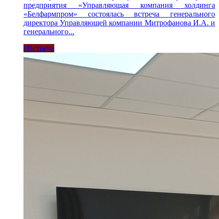
предприятия «Управляющая компания холдинга
«Белфармпром» состоялась встреча генерального
директора Управляющей компании Митрофанова И.А. и
генерального...
#Встреча