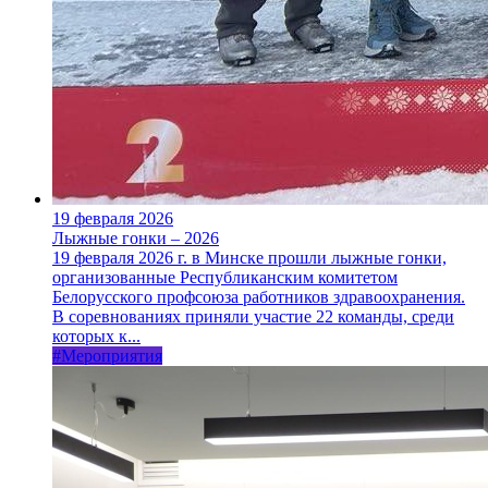
19 февраля 2026
Лыжные гонки – 2026
19 февраля 2026 г. в Минске прошли лыжные гонки,
организованные Республиканским комитетом
Белорусского профсоюза работников здравоохранения.
В соревнованиях приняли участие 22 команды, среди
которых к...
#Мероприятия