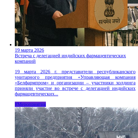
19 марта 2026
Встреча с делегацией индийских фармацевтических
компаний
19 марта 2026 г. представители республиканского
унитарного предприятия «Управляющая компания
«Белфармпром» и организации – участники холдинга
приняли участие во встрече с делегацией индийских
фармацевтических...
#Мероприятия