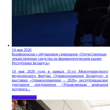
14 мая 2026
Конференция с обучающим семинаром «Отечественные
лекарственные средства на фармацевтическом рынке
Республики Беларусь»
14 мая 2026 года в рамках 31-го Международного
медицинского форума «Здравоохранение Беларуси» и
выставки «Здравоохранение – 2026» республиканское
унитарное предприятие «Управляющая компания
холдинга...
#Мероприятия