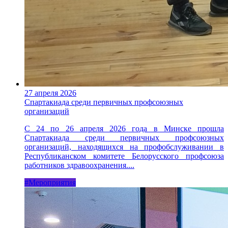
27 апреля 2026
Спартакиада среди первичных профсоюзных
организаций
С 24 по 26 апреля 2026 года в Минске прошла
Спартакиада среди первичных профсоюзных
организаций, находящихся на профобслуживании в
Республиканском комитете Белорусского профсоюза
работников здравоохранения....
#Мероприятия