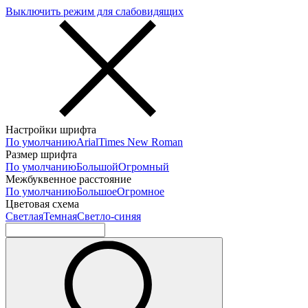
Выключить режим для слабовидящих
Настройки шрифта
По умолчанию
Arial
Times New Roman
Размер шрифта
По умолчанию
Большой
Огромный
Межбуквенное расстояние
По умолчанию
Большое
Огромное
Цветовая схема
Светлая
Темная
Светло-синяя