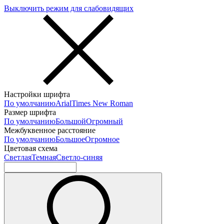
Выключить режим для слабовидящих
Настройки шрифта
По умолчанию
Arial
Times New Roman
Размер шрифта
По умолчанию
Большой
Огромный
Межбуквенное расстояние
По умолчанию
Большое
Огромное
Цветовая схема
Светлая
Темная
Светло-синяя