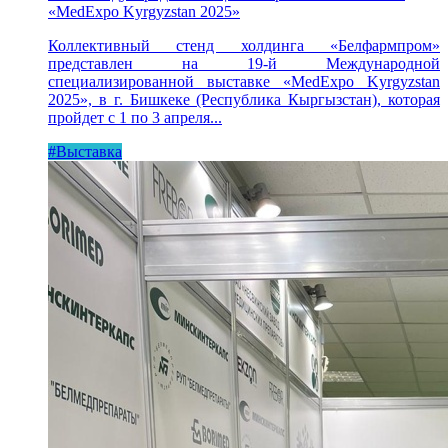
«MedExpo Kyrgyzstan 2025»
Коллективный стенд холдинга «Белфармпром»
представлен на 19-й Международной
специализированной выставке «MedExpo Kyrgyzstan
2025», в г. Бишкеке (Республика Кыргызстан), которая
пройдет с 1 по 3 апреля...
#Выставка