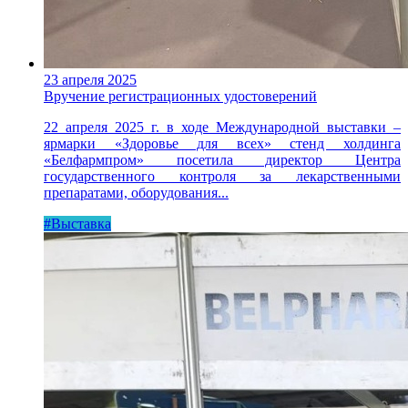
23 апреля 2025
Вручение регистрационных удостоверений
22 апреля 2025 г. в ходе Международной выставки –
ярмарки «Здоровье для всех» стенд холдинга
«Белфармпром» посетила директор Центра
государственного контроля за лекарственными
препаратами, оборудования...
#Выставка