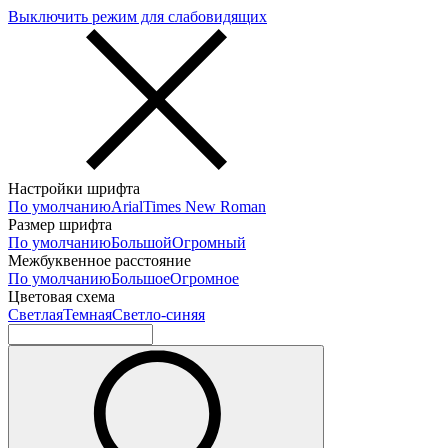
Выключить режим для слабовидящих
Настройки шрифта
По умолчанию
Arial
Times New Roman
Размер шрифта
По умолчанию
Большой
Огромный
Межбуквенное расстояние
По умолчанию
Большое
Огромное
Цветовая схема
Светлая
Темная
Светло-синяя