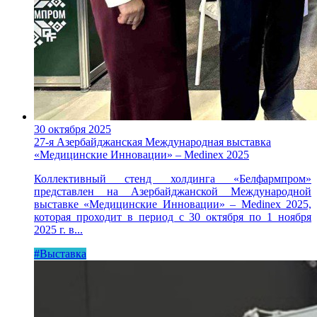
30 октября 2025
27-я Азербайджанская Международная выставка
«Медицинские Инновации» – Medinex 2025
Коллективный стенд холдинга «Белфармпром»
представлен на Азербайджанской Международной
выставке «Медицинские Инновации» – Medinex 2025,
которая проходит в период с 30 октября по 1 ноября
2025 г. в...
#Выставка