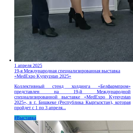
1 апреля 2025
19-я Международная специализированная выставка
«MedExpo Kyrgyzstan 2025»
Коллективный стенд холдинга «Белфармпром»
представлен на 19-й Международной
специализированной выставке «MedExpo Kyrgyzstan
2025», в г. Бишкеке (Республика Кыргызстан), которая
пройдет с 1 по 3 апреля...
#Выставка