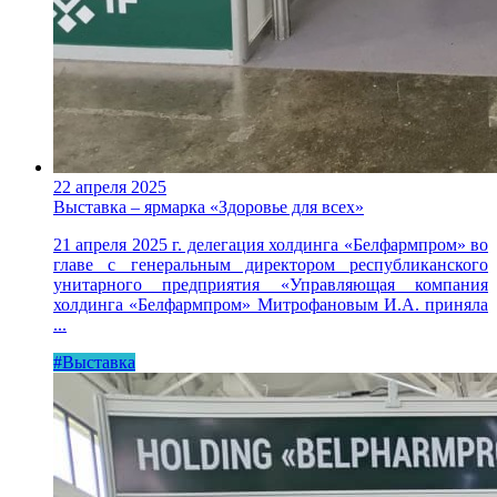
22 апреля 2025
Выставка – ярмарка «Здоровье для всех»
21 апреля 2025 г. делегация холдинга «Белфармпром» во
главе с генеральным директором республиканского
унитарного предприятия «Управляющая компания
холдинга «Белфармпром» Митрофановым И.А. приняла
...
#Выставка