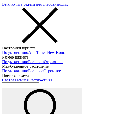
Выключить режим для слабовидящих
Настройки шрифта
По умолчанию
Arial
Times New Roman
Размер шрифта
По умолчанию
Большой
Огромный
Межбуквенное расстояние
По умолчанию
Большое
Огромное
Цветовая схема
Светлая
Темная
Светло-синяя