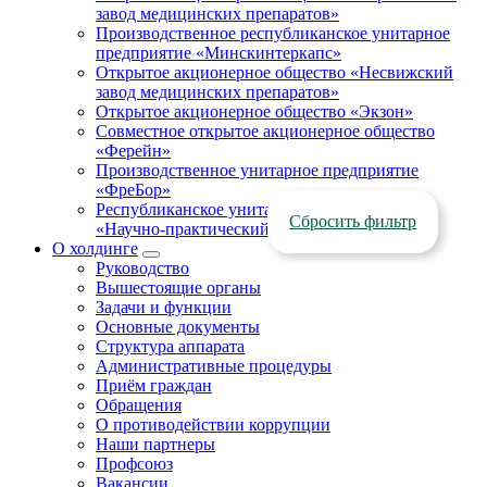
завод медицинских препаратов»
Производственное республиканское унитарное
предприятие «Минскинтеркапс»
Открытое акционерное общество «Несвижский
завод медицинских препаратов»
Открытое акционерное общество «Экзон»
Совместное открытое акционерное общество
«Ферейн»
Производственное унитарное предприятие
«ФреБор»
Республиканское унитарное предприятие
Сбросить фильтр
«Научно-практический центр ЛОТИОС»
О холдинге
Руководство
Вышестоящие органы
Задачи и функции
Основные документы
Структура аппарата
Административные процедуры
Приём граждан
Обращения
О противодействии коррупции
Наши партнеры
Профсоюз
Вакансии