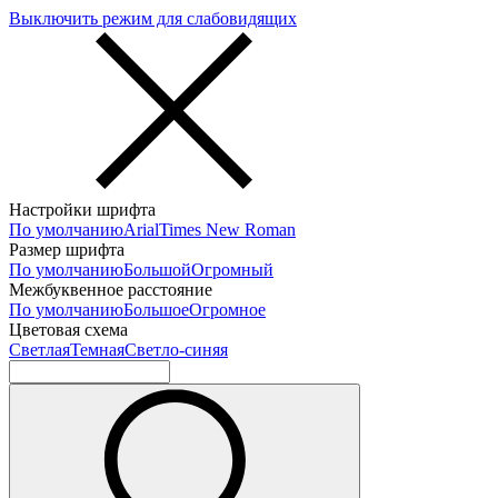
Выключить режим для слабовидящих
Настройки шрифта
По умолчанию
Arial
Times New Roman
Размер шрифта
По умолчанию
Большой
Огромный
Межбуквенное расстояние
По умолчанию
Большое
Огромное
Цветовая схема
Светлая
Темная
Светло-синяя