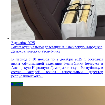
2 декабря 2025
Визит официальной делегации в Алжирскую Народную
Демократическую Республику
В период с 30 ноября по 2 декабря 2025 г. состоялся
визит официальной делегации Республики Беларусь в
Алжирскую Народную Демократическую Республику, в
состав которой вошел генеральный директор
республиканского...
#Визит