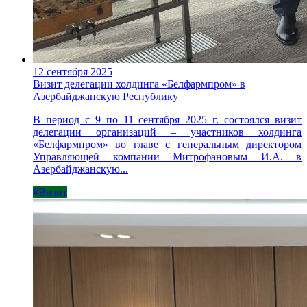
12 сентября 2025
Визит делегации холдинга «Белфармпром» в
Азербайджанскую Республику
В период с 9 по 11 сентября 2025 г. состоялся визит
делегации организаций – участников холдинга
«Белфармпром» во главе с генеральным директором
Управляющей компании Митрофановым И.А. в
Азербайджанскую...
#Визит