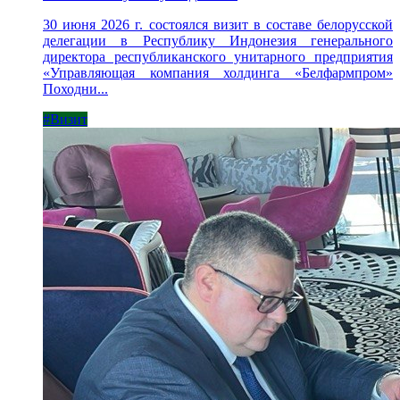
30 июня 2026 г. состоялся визит в составе белорусской
делегации в Республику Индонезия генерального
директора республиканского унитарного предприятия
«Управляющая компания холдинга «Белфармпром»
Походни...
#Визит