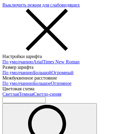
Выключить режим для слабовидящих
Настройки шрифта
По умолчанию
Arial
Times New Roman
Размер шрифта
По умолчанию
Большой
Огромный
Межбуквенное расстояние
По умолчанию
Большое
Огромное
Цветовая схема
Светлая
Темная
Светло-синяя