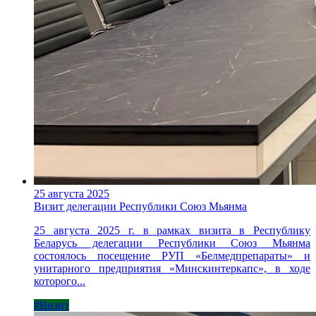
25 августа 2025
Визит делегации Республики Союз Мьянма
25 августа 2025 г. в рамках визита в Республику
Беларусь делегации Республики Союз Мьянма
состоялось посещение РУП «Белмедпрепараты» и
унитарного предприятия «Минскинтеркапс», в ходе
которого...
#Визит