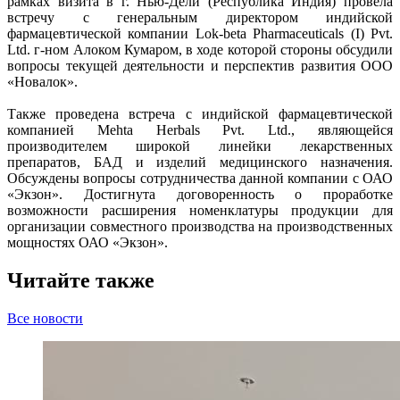
рамках визита в г. Нью-Дели (Республика Индия) провела
встречу с генеральным директором индийской
фармацевтической компании Lok-beta Pharmaceuticals (I) Pvt.
Ltd. г-ном Алоком Кумаром, в ходе которой стороны обсудили
вопросы текущей деятельности и перспектив развития ООО
«Новалок».
Также проведена встреча с индийской фармацевтической
компанией Mehta Herbals Pvt. Ltd., являющейся
производителем широкой линейки лекарственных
препаратов, БАД и изделий медицинского назначения.
Обсуждены вопросы сотрудничества данной компании с ОАО
«Экзон». Достигнута договоренность о проработке
возможности расширения номенклатуры продукции для
организации совместного производства на производственных
мощностях ОАО «Экзон».
Читайте также
Все новости