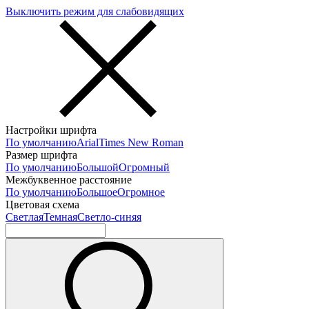
Выключить режим для слабовидящих
Настройки шрифта
По умолчанию
Arial
Times New Roman
Размер шрифта
По умолчанию
Большой
Огромный
Межбуквенное расстояние
По умолчанию
Большое
Огромное
Цветовая схема
Светлая
Темная
Светло-синяя