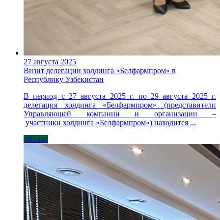
27 августа 2025
Визит делегации холдинга «Белфармпром» в
Республику Узбекистан
В период с 27 августа 2025 г. по 29 августа 2025 г.
делегация холдинга «Белфармпром» (представители
Управляющей компании и организации –
участники холдинга «Белфармпром») находится ...
#Визит